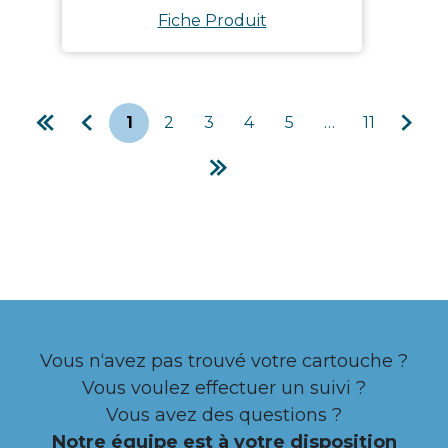
Fiche Produit
1
2
3
4
5
…
11
More
Vous n‘avez pas trouvé votre cartouche ?
Vous voulez effectuer un suivi ?
Vous avez des questions ?
Notre équipe est à votre disposition