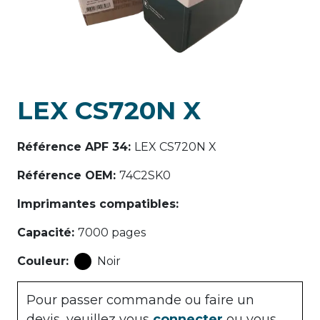
LEX CS720N X
Référence APF 34
:
LEX CS720N X
Référence OEM
:
74C2SK0
Imprimantes compatibles
:
Capacité
:
7000 pages
Couleur
:
Noir
Pour passer commande ou faire un
devis, veuillez vous
connecter
ou vous