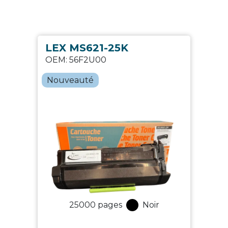
LEX MS621-25K
OEM:
56F2U00
Nouveauté
25000
pages
Noir